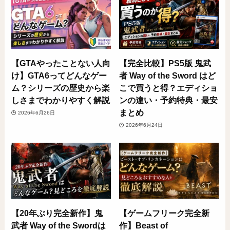
【GTAやったことない人向
【完全比較】PS5版 鬼武
け】GTA6ってどんなゲー
者 Way of the Sword はど
ム？シリーズの歴史から楽
こで買うと得？エディショ
しさまでわかりやすく解説
ンの違い・予約特典・最安
まとめ
2026年6月26日
2026年6月24日
【20年ぶり完全新作】鬼
【ゲームフリーク完全新
武者 Way of the Swordは
作】Beast of